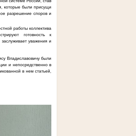
ой системе России, став
ам, которые были присущи
ное разрешение споров и
тной работы коллектива
трируют готовность к
а заслуживает уважения и
су Владиславовичу были
ции и непосредственно в
икованной в нем статьей,