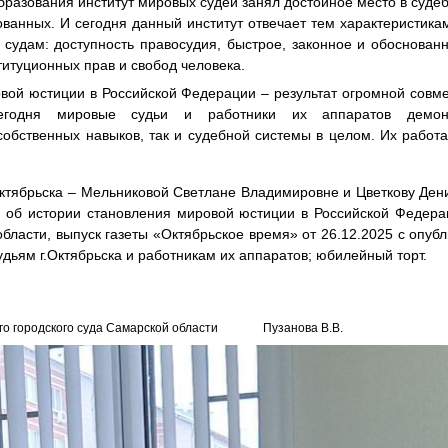
ования институт мировых судей занял достойное место в судебн
ванных. И сегодня данный институт отвечает тем характеристик
удам: доступность правосудия, быстрое, законное и обоснован
титуционных прав и свобод человека.
стиции в Российской Федерации – результат огромной совмес
егодня мировые судьи и работники их аппаратов демонс
обственных навыков, так и судебной системы в целом. Их работ
брьска – Мельниковой Светлане Владимировне и Цветкову Дени
а об истории становления мировой юстиции в Российской Федера
области, выпуск газеты «Октябрьское время» от 26.12.2025 с опубл
дьям г.Октябрьска и работникам их аппаратов; юбилейный торт.
го городского суда Самарской области
Пузанова В.В.