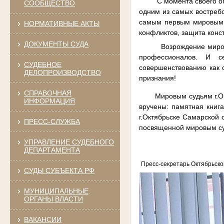
С момента своего образ
СООБЩЕСТВО
одним из самых востребо
самым первым мировым с
НОРМАТИВНЫЕ АКТЫ
конфликтов, защита конс
ДОКУМЕНТЫ СУДА
Возрождение мировой ю
профессионалов. И с
СУДЕБНОЕ
совершенствованию как с
ДЕЛОПРОИЗВОДСТВО
признания!
СПРАВОЧНАЯ
Мировым судьям г.Октя
ИНФОРМАЦИЯ
вручены: памятная книг
г.Октябрьске Самарской 
ПРЕСС-СЛУЖБА
посвященной мировым су
УПРАВЛЕНИЕ СУДЕБНОГО
ДЕПАРТАМЕНТА
Пресс-секретарь Октябрьско
СУДЫ СУБЪЕКТА РФ
МУНИЦИПАЛЬНЫЕ
ОРГАНЫ ВЛАСТИ
ВАКАНСИИ