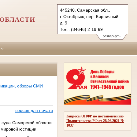
445240, Самарская обл.,
г. Октябрьск, пер. Кирпичный,
 ОБЛАСТИ
д. 9
Тел.: (84646) 2-19-69
oktyabrsky.sam@sudrf.ru
развернуть
ликации, обзоры СМИ
версия для печати
Запросы ОПФР по постановлению
Правительства РФ от 28.06.2021 №
 суда Самарской области
1037
 мировой юстиции!